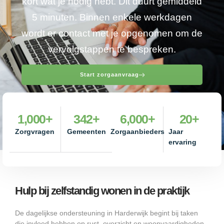
kort wat je nodig hebt. Dit duurt gemiddeld
5 minuten. Binnen enkele werkdagen
wordt er contact met je opgenomen om de
vervolgstappen te bespreken.
Start zorgaanvraag
1,000
+
342
+
6,000
+
20
+
Zorgvragen
Gemeenten
Zorgaanbieders
Jaar
ervaring
Hulp bij zelfstandig wonen in de praktijk
De dagelijkse ondersteuning in Harderwijk begint bij taken
die invloed hebben op rust, overzicht en woonvaardigheden.