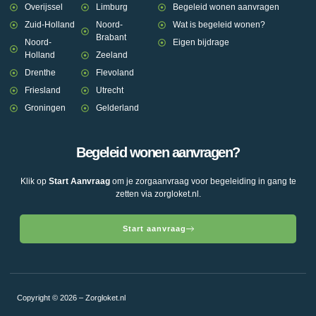
Overijssel
Limburg
Begeleid wonen aanvragen
Zuid-Holland
Noord-
Wat is begeleid wonen?
Brabant
Noord-
Eigen bijdrage
Holland
Zeeland
Drenthe
Flevoland
Friesland
Utrecht
Groningen
Gelderland
Begeleid wonen aanvragen?
Klik op
Start Aanvraag
om je zorgaanvraag voor begeleiding in gang te
zetten via zorgloket.nl.
Start aanvraag
Copyright © 2026 – Zorgloket.nl