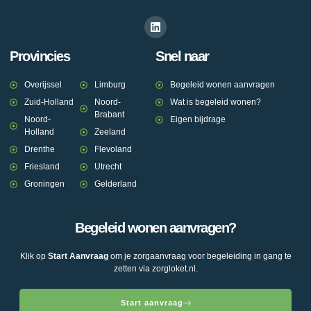
Provincies
Snel naar
Overijssel
Limburg
Begeleid wonen aanvragen
Zuid-Holland
Noord-
Wat is begeleid wonen?
Brabant
Noord-
Eigen bijdrage
Holland
Zeeland
Drenthe
Flevoland
Friesland
Utrecht
Groningen
Gelderland
Begeleid wonen aanvragen?
Klik op
Start Aanvraag
om je zorgaanvraag voor begeleiding in gang te
zetten via zorgloket.nl.
Start aanvraag