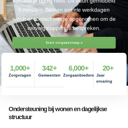
kort wat je nodig hebt. Dit duurt gemiddeld
5 minuten. Binnen enkele werkdagen
wordt er contact met je opgenomen om de
vervolgstappen te bespreken.
Start zorgaanvraag
1,000
+
342
+
6,000
+
20
+
Zorgvragen
Gemeenten
Zorgaanbieders
Jaar
ervaring
Ondersteuning bij wonen en dagelijkse
structuur