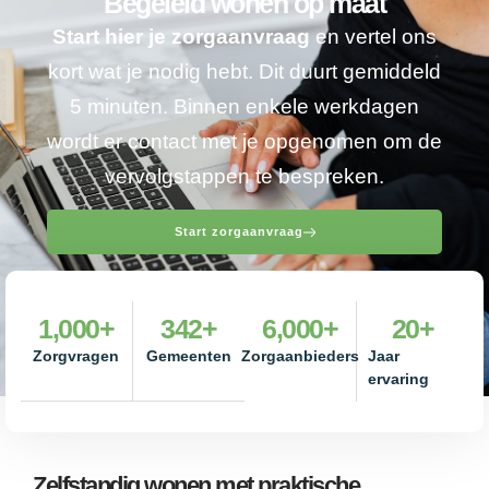
Begeleid wonen op maat
Start hier je zorgaanvraag
en vertel ons
kort wat je nodig hebt. Dit duurt gemiddeld
5 minuten. Binnen enkele werkdagen
wordt er contact met je opgenomen om de
vervolgstappen te bespreken.
Start zorgaanvraag
1,000
+
342
+
6,000
+
20
+
Zorgvragen
Gemeenten
Zorgaanbieders
Jaar
ervaring
Zelfstandig wonen met praktische