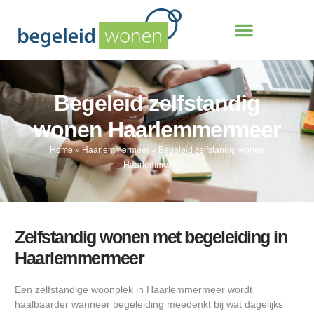
Begeleid zelfstandig
wonen Haarlemmermeer
Home
»
Haarlemmermeer
»
Begeleid zelfstandig wonen
Haarlemmermeer
Zelfstandig wonen met begeleiding in
Haarlemmermeer
Een zelfstandige woonplek in Haarlemmermeer wordt
haalbaarder wanneer begeleiding meedenkt bij wat dagelijks