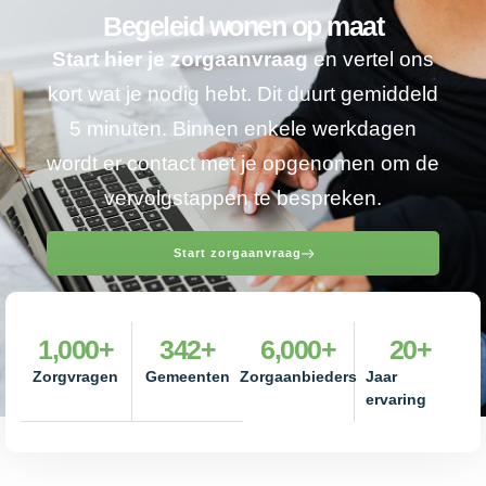
Begeleid wonen op maat
Start hier je zorgaanvraag
en vertel ons
kort wat je nodig hebt. Dit duurt gemiddeld
5 minuten. Binnen enkele werkdagen
wordt er contact met je opgenomen om de
vervolgstappen te bespreken.
Start zorgaanvraag
1,000
+
342
+
6,000
+
20
+
Zorgvragen
Gemeenten
Zorgaanbieders
Jaar
ervaring