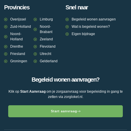
Provincies
Snel naar
Overijssel
Limburg
Begeleid wonen aanvragen
Zuid-Holland
Noord-
Wat is begeleid wonen?
Brabant
Noord-
Eigen bijdrage
Holland
Zeeland
Drenthe
Flevoland
Friesland
Utrecht
Groningen
Gelderland
Begeleid wonen aanvragen?
Klik op
Start Aanvraag
om je zorgaanvraag voor begeleiding in gang te
zetten via zorgloket.nl.
Start aanvraag