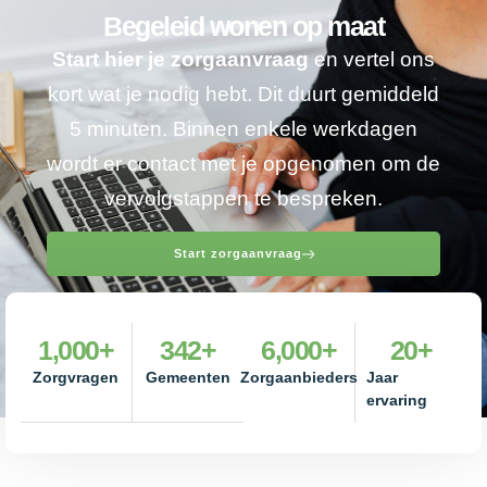
Begeleid wonen op maat
Start hier je zorgaanvraag
en vertel ons
kort wat je nodig hebt. Dit duurt gemiddeld
5 minuten. Binnen enkele werkdagen
wordt er contact met je opgenomen om de
vervolgstappen te bespreken.
Start zorgaanvraag
1,000
+
342
+
6,000
+
20
+
Zorgvragen
Gemeenten
Zorgaanbieders
Jaar
ervaring