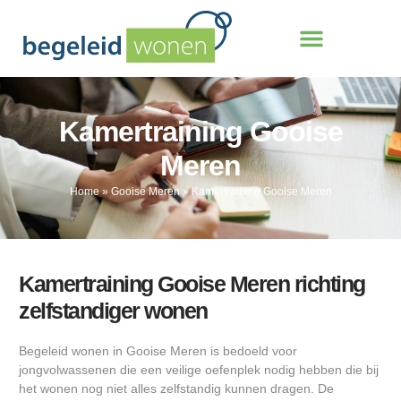
Kamertraining Gooise
Meren
Home
»
Gooise Meren
»
Kamertraining Gooise Meren
Kamertraining Gooise Meren richting
zelfstandiger wonen
Begeleid wonen in Gooise Meren is bedoeld voor
jongvolwassenen die een veilige oefenplek nodig hebben die bij
het wonen nog niet alles zelfstandig kunnen dragen. De