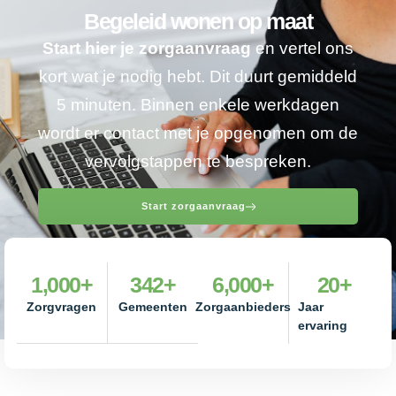
Begeleid wonen op maat
Start hier je zorgaanvraag
en vertel ons
kort wat je nodig hebt. Dit duurt gemiddeld
5 minuten. Binnen enkele werkdagen
wordt er contact met je opgenomen om de
vervolgstappen te bespreken.
Start zorgaanvraag
1,000
+
342
+
6,000
+
20
+
Zorgvragen
Gemeenten
Zorgaanbieders
Jaar
ervaring