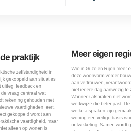
Meer eigen reg
e praktijk
Wie in Gilze en Rijen meer e
ktische zelfstandigheid in
deze woonvorm verder bouwen
ijk gekoppeld aan situaties
aan vertrouwen, verantwoord
 uitleg, feedback en
niet iedere dag aanwezig te 
t de vraag centraal wat
Wanneer afspraken niet wo
ordt rekening gehouden met
werkwijze die beter past. De 
nieuwe vaardigheden leert.
welke afspraken zijn gemaak
direct gekoppeld wordt aan
woning een veilige basis wor
 praktische vaardigheid, maar
ontwikkeling. Samen wordt g
 niet alleen op wonen is