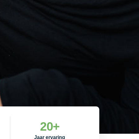
20
+
Jaar ervaring