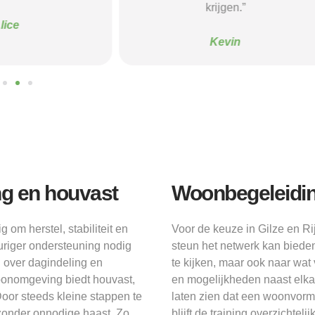
krijgen.”
Sanne
Kevin
ng en houvast
Woonbegeleidin
m herstel, stabiliteit en
Voor de keuze in Gilze en Rij
duriger ondersteuning nodig
steun het netwerk kan bieden
 over dagindeling en
te kijken, maar ook naar wat
oonomgeving biedt houvast,
en mogelijkheden naast elka
Door steeds kleine stappen te
laten zien dat een woonvorm t
id zonder onnodige haast. Zo
blijft de training overzichte