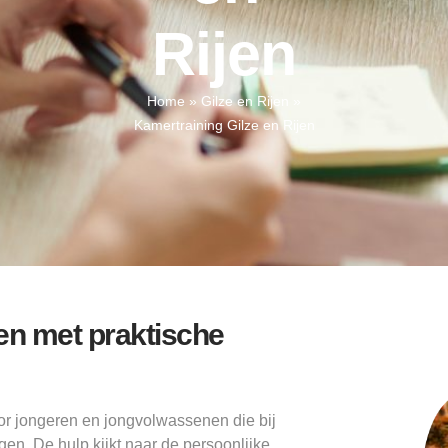
Rijen
Home
»
Gilze en Rijen
»
Kamertraining Gilze en Rijen
jen met praktische
or jongeren en jongvolwassenen die bij
gen. De hulp kijkt naar de persoonlijke