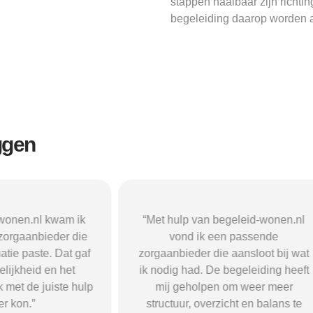
stappen haalbaar zijn richti
begeleiding daarop worden a
ggen
n begeleid-wonen.nl
“Met hulp van begeleid-wonen.n
k een passende
ben ik in contact gekomen met e
 die aansloot bij wat
passende zorgaanbieder. We
 De begeleiding heeft
vonden een woonvorm die goed b
pen om weer meer
mij paste, wat mij de rust en
verzicht en balans te
begeleiding gaf die ik nodig had.