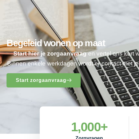
Begeleid wonen op maat
Start hier je zorgaanvraag
en vertel ons kort 
Binnen enkele werkdagen wordt er contact met 
Start zorgaanvraag
1,000
+
Zorgvragen