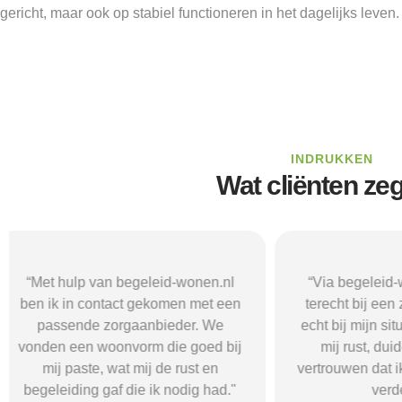
gericht, maar ook op stabiel functioneren in het dagelijks leven.
INDRUKKEN
Wat cliënten ze
“Via begeleid-wonen.nl kwam ik
“Met hulp va
terecht bij een zorgaanbieder die
vond i
echt bij mijn situatie paste. Dat gaf
zorgaanbieder
mij rust, duidelijkheid en het
ik nodig had.
vertrouwen dat ik met de juiste hulp
mij gehol
verder kon.”
structuur, o