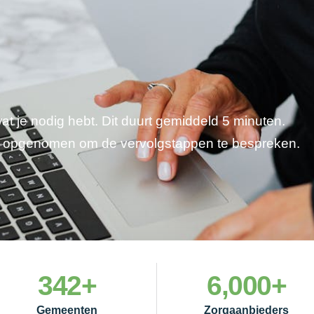
wat je nodig hebt. Dit duurt gemiddeld 5 minuten.
je opgenomen om de vervolgstappen te bespreken.
342
+
6,000
+
Gemeenten
Zorgaanbieders