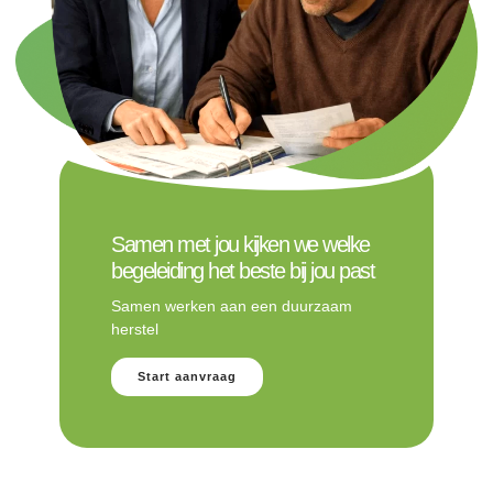
Samen met jou kijken we welke
begeleiding het beste bij jou past
Samen werken aan een duurzaam
herstel
Start aanvraag