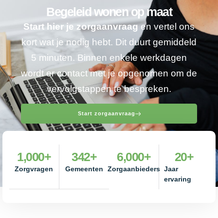
Begeleid wonen op maat
Start hier je zorgaanvraag
en vertel ons
kort wat je nodig hebt. Dit duurt gemiddeld
5 minuten. Binnen enkele werkdagen
wordt er contact met je opgenomen om de
vervolgstappen te bespreken.
Start zorgaanvraag
1,000
+
342
+
6,000
+
20
+
Zorgvragen
Gemeenten
Zorgaanbieders
Jaar
ervaring