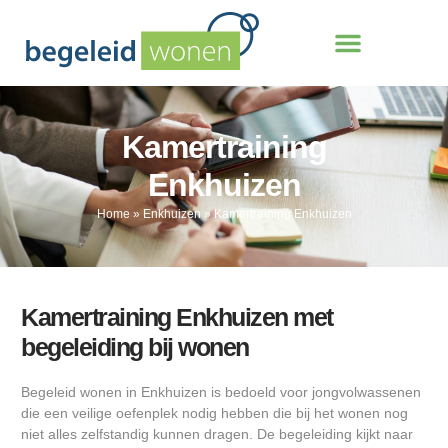
Kamertraining
Enkhuizen
Home
»
Enkhuizen
»
Kamertraining Enkhuizen
Kamertraining Enkhuizen met
begeleiding bij wonen
Begeleid wonen in Enkhuizen is bedoeld voor jongvolwassenen
die een veilige oefenplek nodig hebben die bij het wonen nog
niet alles zelfstandig kunnen dragen. De begeleiding kijkt naar