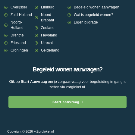
Overijssel
Limburg
Begeleid wonen aanvragen
Zuid-Holland
Noord-
Wat is begeleid wonen?
Brabant
Noord-
Eigen bijdrage
Holland
Zeeland
Drenthe
Flevoland
Friesland
Utrecht
Groningen
Gelderland
Begeleid wonen aanvragen?
Klik op
Start Aanvraag
om je zorgaanvraag voor begeleiding in gang te
zetten via zorgloket.nl.
Start aanvraag
Copyright © 2026 – Zorgloket.nl