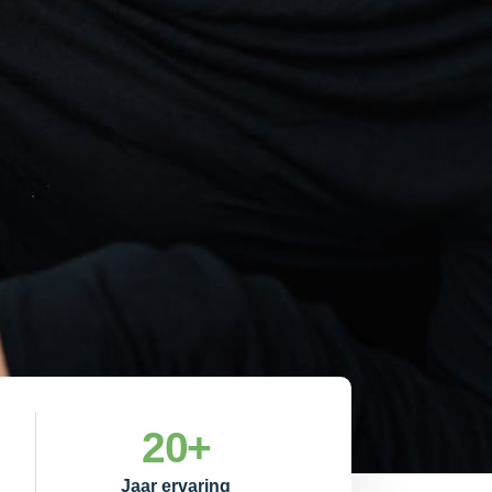
20
+
Jaar ervaring