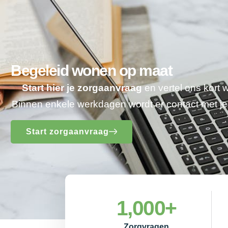
Begeleid wonen op maat
Start hier je zorgaanvraag
en vertel ons kort 
Binnen enkele werkdagen wordt er contact met 
Start zorgaanvraag
1,000
+
Zorgvragen