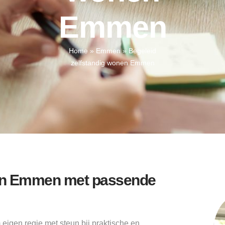
Emmen
Home
»
Emmen
»
Begeleid
zelfstandig wonen Emmen
nen Emmen met passende
eigen regie met steun bij praktische en