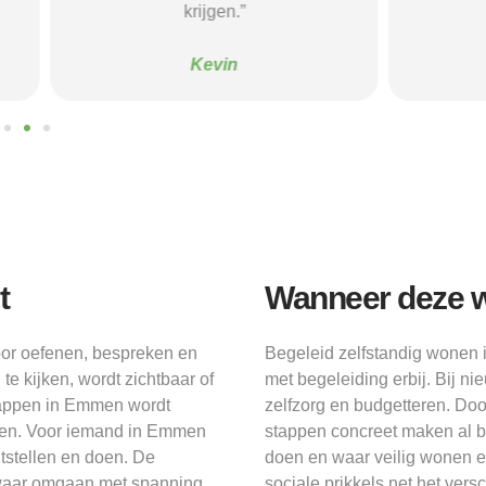
krijgen.”
Sanne
Kevin
t
Wanneer deze w
oor oefenen, bespreken en
Begeleid zelfstandig wonen 
e kijken, wordt zichtbaar of
met begeleiding erbij. Bij 
tappen in Emmen wordt
zelfzorg en budgetteren. Doo
ren. Voor iemand in Emmen
stappen concreet maken al be
itstellen en doen. De
doen en waar veilig wonen e
 waar omgaan met spanning
sociale prikkels net het ver