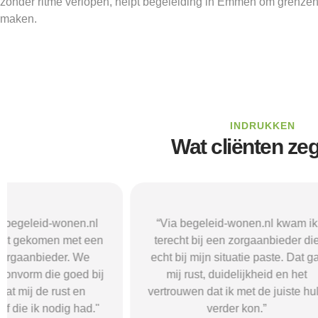
zonder ritme verlopen, helpt begeleiding in Emmen om grenzen
maken.
INDRUKKEN
Wat cliënten ze
“Via begeleid-wonen.nl kwam ik
“Met hulp va
terecht bij een zorgaanbieder die
vond i
echt bij mijn situatie paste. Dat gaf
zorgaanbieder
mij rust, duidelijkheid en het
ik nodig had.
vertrouwen dat ik met de juiste hulp
mij gehol
verder kon.”
structuur, o