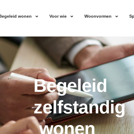
Begeleid wonen
Voor wie
Woonvormen
Sp
Begeleid
zelfstandig
wonen