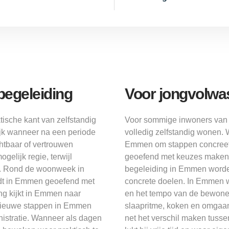
begeleiding
Voor jongvolwa
ische kant van zelfstandig
Voor sommige inwoners van 
ijk wanneer na een periode
volledig zelfstandig wonen. 
chtbaar of vertrouwen
Emmen om stappen concreet
elijk regie, terwijl
geoefend met keuzes maken, 
en. Rond de woonweek in
begeleiding in Emmen worden
dt in Emmen geoefend met
concrete doelen. In Emmen 
ng kijkt in Emmen naar
en het tempo van de bewone
ij nieuwe stappen in Emmen
slaapritme, koken en omgaa
istratie. Wanneer als dagen
net het verschil maken tuss