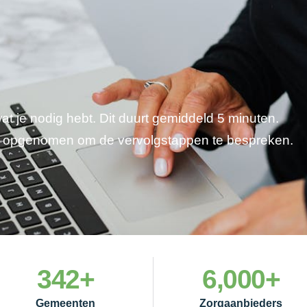
wat je nodig hebt. Dit duurt gemiddeld 5 minuten.
je opgenomen om de vervolgstappen te bespreken.
342
+
6,000
+
Gemeenten
Zorgaanbieders