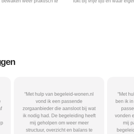
 bewaken weer praktisch te
lukt bij vrije tijd en waar ei
ggen
n begeleid-wonen.nl
“Met hulp van begeleid-wonen.n
k een passende
ben ik in contact gekomen met e
 die aansloot bij wat
passende zorgaanbieder. We
 De begeleiding heeft
vonden een woonvorm die goed b
pen om weer meer
mij paste, wat mij de rust en
verzicht en balans te
begeleiding gaf die ik nodig had.