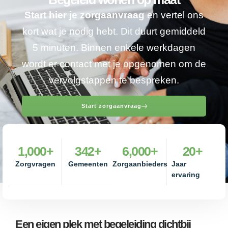
Start hier je zorgaanvraag
en vertel ons
kort wat je nodig hebt. Dit duurt gemiddeld
5 minuten. Binnen enkele werkdagen
wordt er contact met je opgenomen om de
vervolgstappen te bespreken.
Start zorgaanvraag
1,000
+
342
+
6,000
+
20
+
Zorgvragen
Gemeenten
Zorgaanbieders
Jaar
ervaring
Een eigen plek met begeleiding dichtbij