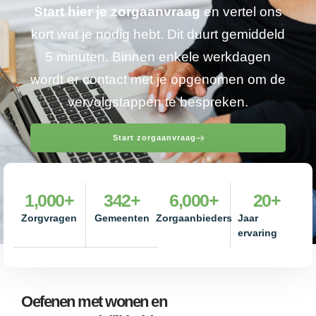
Start hier je zorgaanvraag
en vertel ons
kort wat je nodig hebt. Dit duurt gemiddeld
5 minuten. Binnen enkele werkdagen
wordt er contact met je opgenomen om de
vervolgstappen te bespreken.
Start zorgaanvraag
1,000
+
342
+
6,000
+
20
+
Zorgvragen
Gemeenten
Zorgaanbieders
Jaar
ervaring
Oefenen met wonen en