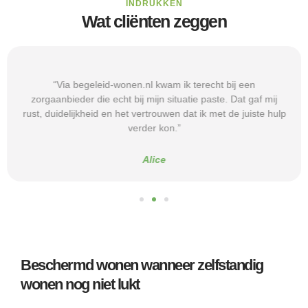
INDRUKKEN
Wat cliënten zeggen
“Via begeleid-wonen.nl kwam ik terecht bij een
zorgaanbieder die echt bij mijn situatie paste. Dat gaf mij
rust, duidelijkheid en het vertrouwen dat ik met de juiste hulp
verder kon.”
Alice
Beschermd wonen wanneer zelfstandig
wonen nog niet lukt