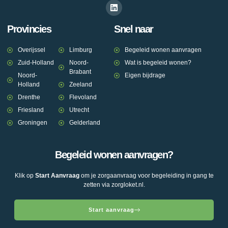
Provincies
Snel naar
Overijssel
Limburg
Begeleid wonen aanvragen
Zuid-Holland
Noord-
Wat is begeleid wonen?
Brabant
Noord-
Eigen bijdrage
Holland
Zeeland
Drenthe
Flevoland
Friesland
Utrecht
Groningen
Gelderland
Begeleid wonen aanvragen?
Klik op
Start Aanvraag
om je zorgaanvraag voor begeleiding in gang te
zetten via zorgloket.nl.
Start aanvraag