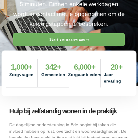
5 minuten. Binnen enkele werkdagen
wordt er contact met je opgenomen om de
vervolgstappen te bespreken.
Start zorgaanvraag
1,000
+
342
+
6,000
+
20
+
Zorgvragen
Gemeenten
Zorgaanbieders
Jaar
ervaring
Hulp bij zelfstandig wonen in de praktijk
De dagelijkse ondersteuning in Ede begint bij taken die
invloed hebben op rust, overzicht en woonvaardigheden. De
begeleider bespreekt in Ede wat lukt bij budgetteren en waar