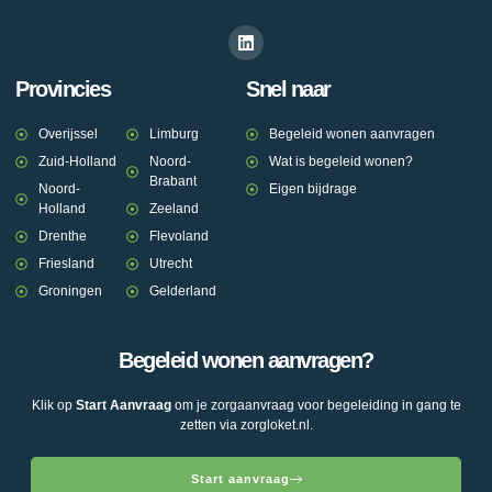
Provincies
Snel naar
Overijssel
Limburg
Begeleid wonen aanvragen
Zuid-Holland
Noord-
Wat is begeleid wonen?
Brabant
Noord-
Eigen bijdrage
Holland
Zeeland
Drenthe
Flevoland
Friesland
Utrecht
Groningen
Gelderland
Begeleid wonen aanvragen?
Klik op
Start Aanvraag
om je zorgaanvraag voor begeleiding in gang te
zetten via zorgloket.nl.
Start aanvraag