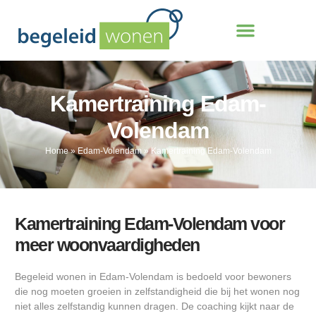
Kamertraining Edam-
Volendam
Home
»
Edam-Volendam
»
Kamertraining Edam-Volendam
Kamertraining Edam-Volendam voor
meer woonvaardigheden
Begeleid wonen in Edam-Volendam is bedoeld voor bewoners
die nog moeten groeien in zelfstandigheid die bij het wonen nog
niet alles zelfstandig kunnen dragen. De coaching kijkt naar de