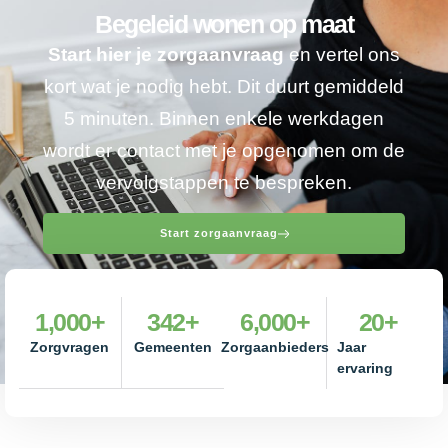
Begeleid wonen op maat
Start hier je zorgaanvraag
en vertel ons
kort wat je nodig hebt. Dit duurt gemiddeld
5 minuten. Binnen enkele werkdagen
wordt er contact met je opgenomen om de
vervolgstappen te bespreken.
Start zorgaanvraag
1,000
+
342
+
6,000
+
20
+
Zorgvragen
Gemeenten
Zorgaanbieders
Jaar
ervaring