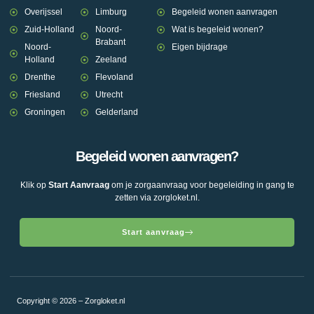
Overijssel
Limburg
Begeleid wonen aanvragen
Zuid-Holland
Noord-
Wat is begeleid wonen?
Brabant
Noord-
Eigen bijdrage
Holland
Zeeland
Drenthe
Flevoland
Friesland
Utrecht
Groningen
Gelderland
Begeleid wonen aanvragen?
Klik op
Start Aanvraag
om je zorgaanvraag voor begeleiding in gang te
zetten via zorgloket.nl.
Start aanvraag
Copyright © 2026 – Zorgloket.nl