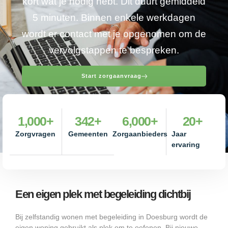
kort wat je nodig hebt. Dit duurt gemiddeld
5 minuten. Binnen enkele werkdagen
wordt er contact met je opgenomen om de
vervolgstappen te bespreken.
Start zorgaanvraag
1,000
+
342
+
6,000
+
20
+
Zorgvragen
Gemeenten
Zorgaanbieders
Jaar
ervaring
Een eigen plek met begeleiding dichtbij
Bij zelfstandig wonen met begeleiding in Doesburg wordt de
eigen woning gebruikt als plek om te oefenen. Bij nieuwe