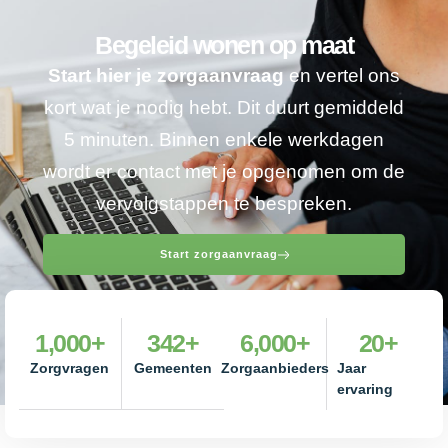
Begeleid wonen op maat
Start hier je zorgaanvraag
en vertel ons
kort wat je nodig hebt. Dit duurt gemiddeld
5 minuten. Binnen enkele werkdagen
wordt er contact met je opgenomen om de
vervolgstappen te bespreken.
Start zorgaanvraag
1,000
+
342
+
6,000
+
20
+
Zorgvragen
Gemeenten
Zorgaanbieders
Jaar
ervaring