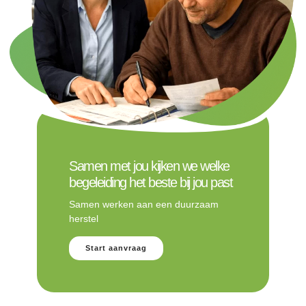
Samen met jou kijken we welke
begeleiding het beste bij jou past
Samen werken aan een duurzaam
herstel
Start aanvraag