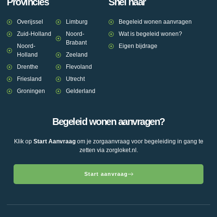
Provincies
Snel naar
Overijssel
Limburg
Begeleid wonen aanvragen
Zuid-Holland
Noord-
Wat is begeleid wonen?
Brabant
Noord-
Eigen bijdrage
Holland
Zeeland
Drenthe
Flevoland
Friesland
Utrecht
Groningen
Gelderland
Begeleid wonen aanvragen?
Klik op
Start Aanvraag
om je zorgaanvraag voor begeleiding in gang te
zetten via zorgloket.nl.
Start aanvraag