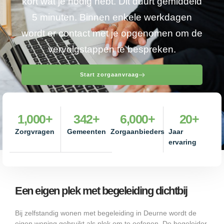
kort wat je nodig hebt. Dit duurt gemiddeld
5 minuten. Binnen enkele werkdagen
wordt er contact met je opgenomen om de
vervolgstappen te bespreken.
Start zorgaanvraag
1,000
+
342
+
6,000
+
20
+
Zorgvragen
Gemeenten
Zorgaanbieders
Jaar
ervaring
Een eigen plek met begeleiding dichtbij
Bij zelfstandig wonen met begeleiding in Deurne wordt de
eigen woning gebruikt als plek om te oefenen. De begeleider