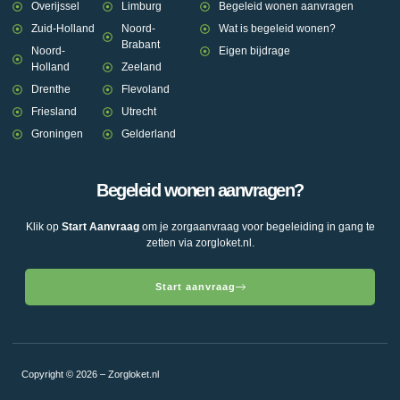
Overijssel
Limburg
Begeleid wonen aanvragen
Zuid-Holland
Noord-
Wat is begeleid wonen?
Brabant
Noord-
Eigen bijdrage
Holland
Zeeland
Drenthe
Flevoland
Friesland
Utrecht
Groningen
Gelderland
Begeleid wonen aanvragen?
Klik op
Start Aanvraag
om je zorgaanvraag voor begeleiding in gang te
zetten via zorgloket.nl.
Start aanvraag
Copyright © 2026 – Zorgloket.nl