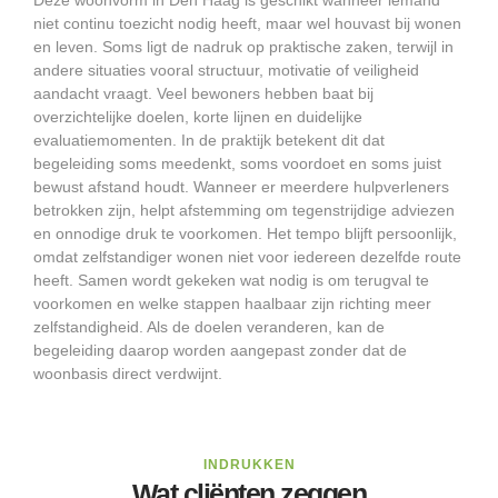
Deze woonvorm in Den Haag is geschikt wanneer iemand
niet continu toezicht nodig heeft, maar wel houvast bij wonen
en leven. Soms ligt de nadruk op praktische zaken, terwijl in
andere situaties vooral structuur, motivatie of veiligheid
aandacht vraagt. Veel bewoners hebben baat bij
overzichtelijke doelen, korte lijnen en duidelijke
evaluatiemomenten. In de praktijk betekent dit dat
begeleiding soms meedenkt, soms voordoet en soms juist
bewust afstand houdt. Wanneer er meerdere hulpverleners
betrokken zijn, helpt afstemming om tegenstrijdige adviezen
en onnodige druk te voorkomen. Het tempo blijft persoonlijk,
omdat zelfstandiger wonen niet voor iedereen dezelfde route
heeft. Samen wordt gekeken wat nodig is om terugval te
voorkomen en welke stappen haalbaar zijn richting meer
zelfstandigheid. Als de doelen veranderen, kan de
begeleiding daarop worden aangepast zonder dat de
woonbasis direct verdwijnt.
INDRUKKEN
Wat cliënten zeggen