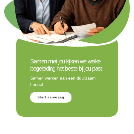
Samen met jou kijken we welke
begeleiding het beste bij jou past
Samen werken aan een duurzaam
herstel
Start aanvraag