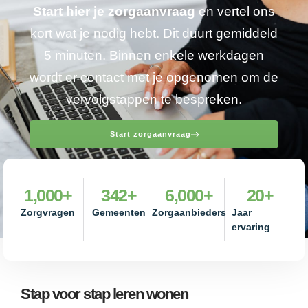
Start hier je zorgaanvraag
en vertel ons
kort wat je nodig hebt. Dit duurt gemiddeld
5 minuten. Binnen enkele werkdagen
wordt er contact met je opgenomen om de
vervolgstappen te bespreken.
Start zorgaanvraag
1,000
+
342
+
6,000
+
20
+
Zorgvragen
Gemeenten
Zorgaanbieders
Jaar
ervaring
Stap voor stap leren wonen