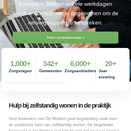
5 minuten. Binnen enkele werkdagen
wordt er contact met je opgenomen om de
vervolgstappen te bespreken.
Start zorgaanvraag
1,000
+
342
+
6,000
+
20
+
Zorgvragen
Gemeenten
Zorgaanbieders
Jaar
ervaring
Hulp bij zelfstandig wonen in de praktijk
Voor bewoners van De Wolden gaat begeleiding vaak over
de praktische kant van zelfstandig wonen. De begeleider
bespreekt in De Wolden wat lukt bij vrije tijd en waar woning