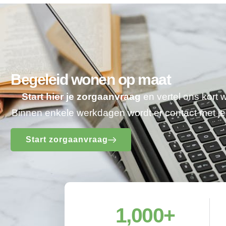
Begeleid wonen op maat
Start hier je zorgaanvraag
en vertel ons kort 
Binnen enkele werkdagen wordt er contact met 
Start zorgaanvraag
1,000
+