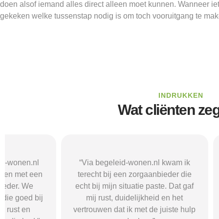
doen alsof iemand alles direct alleen moet kunnen. Wanneer iets
gekeken welke tussenstap nodig is om toch vooruitgang te mak
INDRUKKEN
Wat cliënten ze
“Via begeleid-wonen.nl kwam ik
“Met hulp va
terecht bij een zorgaanbieder die
vond i
echt bij mijn situatie paste. Dat gaf
zorgaanbieder
mij rust, duidelijkheid en het
ik nodig had.
vertrouwen dat ik met de juiste hulp
mij gehol