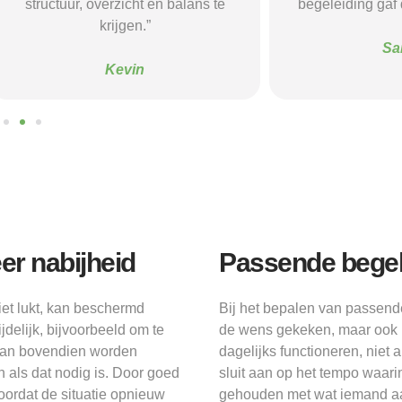
verzicht en balans te
begeleiding gaf die ik nodig had.
krijgen.”
Sanne
Kevin
r nabijheid
Passende begel
et lukt, kan beschermd
Bij het bepalen van passend
delijk, bijvoorbeeld om te
de wens gekeken, maar ook 
 kan bovendien worden
dagelijks functioneren, nie
 als dat nodig is. Door goed
sluit aan op het tempo waar
oordat de situatie opnieuw
gehouden met wat iemand aa