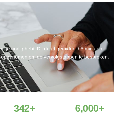
wat je nodig hebt. Dit duurt gemiddeld 5 minuten.
je opgenomen om de vervolgstappen te bespreken.
342
+
6,000
+