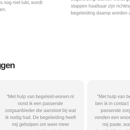
 nog niet lukt, wordt
stappen haalbaar zijn richti
en.
begeleiding daarop worden a
ggen
n begeleid-wonen.nl
“Met hulp van begeleid-wonen.n
k een passende
ben ik in contact gekomen met e
 die aansloot bij wat
passende zorgaanbieder. We
 De begeleiding heeft
vonden een woonvorm die goed b
pen om weer meer
mij paste, wat mij de rust en