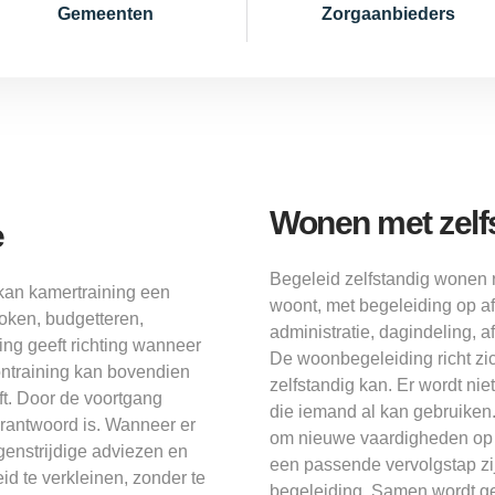
Gemeenten
Zorgaanbieders
Wonen met zelf
e
Begeleid zelfstandig wonen 
kan kamertraining een
woont, met begeleiding op a
koken, budgetteren,
administratie, dagindeling, a
ng geeft richting wanneer
De woonbegeleiding richt zi
ontraining kan bovendien
zelfstandig kan. Er wordt ni
ft. Door de voortgang
die iemand al kan gebruiken
erantwoord is. Wanneer er
om nieuwe vaardigheden op 
genstrijdige adviezen en
een passende vervolgstap zij
id te verkleinen, zonder te
begeleiding. Samen wordt ge