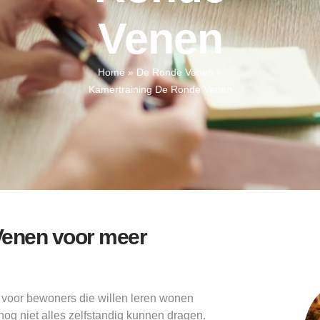
Venen
Home
»
De Ronde Venen
»
Kamertraining De Ronde Venen
Venen voor meer
voor bewoners die willen leren wonen
nog niet alles zelfstandig kunnen dragen.