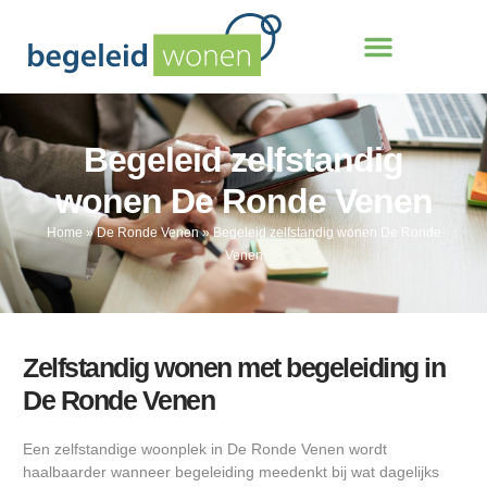
Begeleid zelfstandig
wonen De Ronde Venen
Home
»
De Ronde Venen
»
Begeleid zelfstandig wonen De Ronde
Venen
Zelfstandig wonen met begeleiding in
De Ronde Venen
Een zelfstandige woonplek in De Ronde Venen wordt
haalbaarder wanneer begeleiding meedenkt bij wat dagelijks