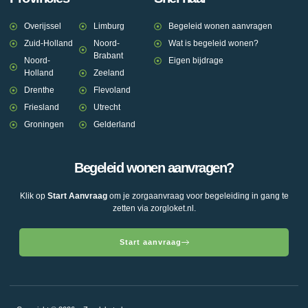
Overijssel
Limburg
Begeleid wonen aanvragen
Zuid-Holland
Noord-
Wat is begeleid wonen?
Brabant
Noord-
Eigen bijdrage
Holland
Zeeland
Drenthe
Flevoland
Friesland
Utrecht
Groningen
Gelderland
Begeleid wonen aanvragen?
Klik op
Start Aanvraag
om je zorgaanvraag voor begeleiding in gang te
zetten via zorgloket.nl.
Start aanvraag