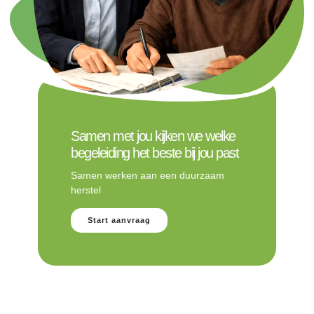
Samen met jou kijken we welke
begeleiding het beste bij jou past
Samen werken aan een duurzaam
herstel
Start aanvraag