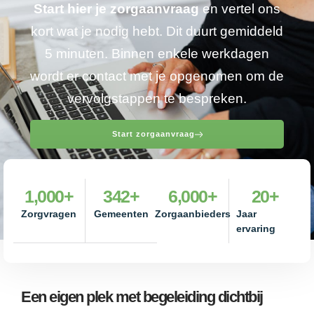
Start hier je zorgaanvraag
en vertel ons
kort wat je nodig hebt. Dit duurt gemiddeld
5 minuten. Binnen enkele werkdagen
wordt er contact met je opgenomen om de
vervolgstappen te bespreken.
Start zorgaanvraag
1,000
+
342
+
6,000
+
20
+
Zorgvragen
Gemeenten
Zorgaanbieders
Jaar
ervaring
Een eigen plek met begeleiding dichtbij