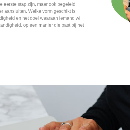
e eerste stap zijn, maar ook begeleid
 aansluiten. Welke vorm geschikt is,
ndigheid en het doel waaraan iemand wil
tandigheid, op een manier die past bij het