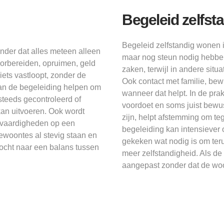
Begeleid zelfst
Begeleid zelfstandig wonen 
onder dat alles meteen alleen
maar nog steun nodig hebben
orbereiden, opruimen, geld
zaken, terwijl in andere situa
iets vastloopt, zonder de
Ook contact met familie, b
kan de begeleiding helpen om
wanneer dat helpt. In de pra
 steeds gecontroleerd of
voordoet en soms juist bewu
 kan uitvoeren. Ook wordt
zijn, helpt afstemming om t
 vaardigheden op een
begeleiding kan intensiever o
ewoontes al stevig staan en
gekeken wat nodig is om teru
ocht naar een balans tussen
meer zelfstandigheid. Als d
aangepast zonder dat de woo