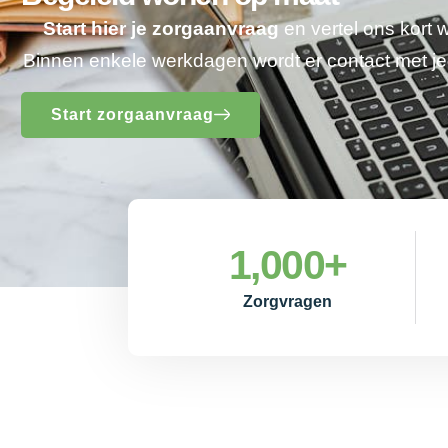
Start hier je zorgaanvraag
en vertel ons kort 
Binnen enkele werkdagen wordt er contact met 
Start zorgaanvraag
1,000
+
Zorgvragen