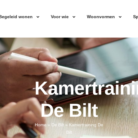
Begeleid wonen
Voor wie
Woonvormen
Sp
Kamertrain
De Bilt
Home
»
De Bilt
»
Kamertraining De
Bilt