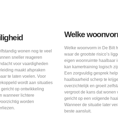
Welke woonvorm 
ligheid
Welke woonvorm in De Bilt he
elfstandig wonen nog te veel
waar de grootste risico’s lig
kunnen sneller reageren
eigen woonruimte haalbaar is,
aandacht voor vaardigheden
kan kamertraining logisch zi
eleiding maakt afspraken
Een zorgvuldig gesprek help
aar te laten voelen. Voor
haalbaarheid scherp te krijge
 gekoppeld wordt aan situaties
overzichtelijk en groeit zel
 gericht op ontwikkeling
vergroot de kans dat wonen v
n wanneer lichtere
gericht op een volgende haal
voorzichtig worden
Wanneer de situatie later v
erliezen.
beste aansluit.