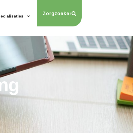
Zorgzoeker
ecialisaties
ing