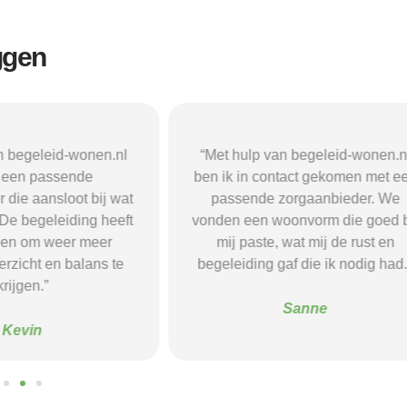
ggen
n begeleid-wonen.nl
“Met hulp van begeleid-wonen.n
k een passende
ben ik in contact gekomen met e
 die aansloot bij wat
passende zorgaanbieder. We
 De begeleiding heeft
vonden een woonvorm die goed b
pen om weer meer
mij paste, wat mij de rust en
verzicht en balans te
begeleiding gaf die ik nodig had.
krijgen.”
Sanne
Kevin