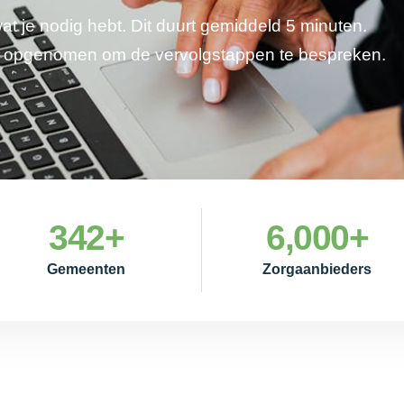
wat je nodig hebt. Dit duurt gemiddeld 5 minuten.
je opgenomen om de vervolgstappen te bespreken.
342
+
6,000
+
Gemeenten
Zorgaanbieders