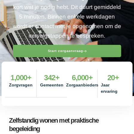
kort wat je nodig hebt. Dit duurt gemiddeld
5 minuten. Binnen enkele werkdagen
wordt er contact met je opgenomen om de
vervolgstappen te bespreken.
Start zorgaanvraag
1,000
+
342
+
6,000
+
20
+
Zorgvragen
Gemeenten
Zorgaanbieders
Jaar
ervaring
Zelfstandig wonen met praktische
begeleiding