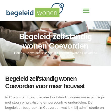
Begeleid zelfstandig
wonen Coevorden
Home
»
Coevorden
»
Begeleid zelfstandig wonen Coevorden
Begeleid zelfstandig wonen
Coevorden voor meer houvast
In Coevorden draait begeleid zelfstandig wonen om eigen regie
met steun bij praktische en persoonlijke onderdelen. De
begeleider bespreekt in Coevorden wat lukt bij administratie en