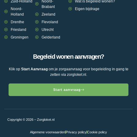
Zuid-Holland
Noord-
Wat is begeleid wonen?
Brabant
Noord-
Eigen bijdrage
Holland
Zeeland
Drenthe
Flevoland
Friesland
Utrecht
Groningen
Gelderland
Begeleid wonen aanvragen?
Klik op
Start Aanvraag
om je zorgaanvraag voor begeleiding in gang te
zetten via zorgloket.nl.
Start aanvraag
Copyright © 2026 – Zorgloket.nl
Algemene voorwaarden
Privacy policy
Cookie policy