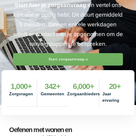
Start hier je zorgaanvraag
en vertel ons
kort wat je nodig hebt. Dit duurt gemiddeld
5 minuten. Binnen enkele werkdagen
wordt er contact met je opgenomen om de
vervolgstappen te bespreken.
Start zorgaanvraag
1,000
+
342
+
6,000
+
20
+
Zorgvragen
Gemeenten
Zorgaanbieders
Jaar
ervaring
Oefenen met wonen en