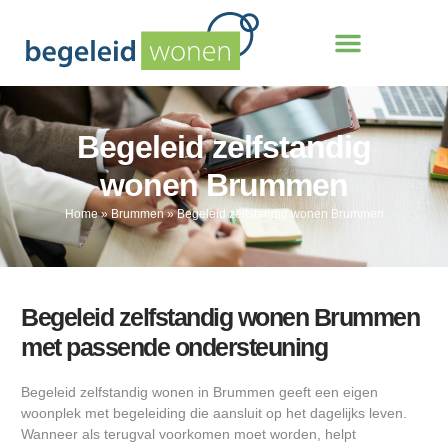
Begeleid zelfstandig
wonen Brummen
Home
»
Brummen
»
Begeleid zelfstandig wonen Brummen
Begeleid zelfstandig wonen Brummen
met passende ondersteuning
Begeleid zelfstandig wonen in Brummen geeft een eigen
woonplek met begeleiding die aansluit op het dagelijks leven.
Wanneer als terugval voorkomen moet worden, helpt