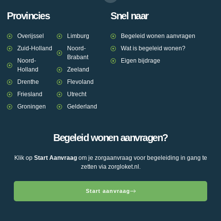
Provincies
Snel naar
Overijssel
Limburg
Begeleid wonen aanvragen
Zuid-Holland
Noord-
Wat is begeleid wonen?
Brabant
Noord-
Eigen bijdrage
Holland
Zeeland
Drenthe
Flevoland
Friesland
Utrecht
Groningen
Gelderland
Begeleid wonen aanvragen?
Klik op
Start Aanvraag
om je zorgaanvraag voor begeleiding in gang te
zetten via zorgloket.nl.
Start aanvraag