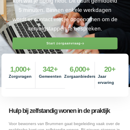
kort wat je nodig hebt. Dit duurt gemiddeld
5 minuten. Binnen enkele werkdagen
wordt er contact met je opgenomen om de
vervolgstappen te bespreken.
Start zorgaanvraag
1,000
+
342
+
6,000
+
20
+
Zorgvragen
Gemeenten
Zorgaanbieders
Jaar
ervaring
Hulp bij zelfstandig wonen in de praktijk
Voor bewoners van Brummen gaat begeleiding vaak over de
praktische kant van zelfstandig wonen. Bij nieuwe stappen in