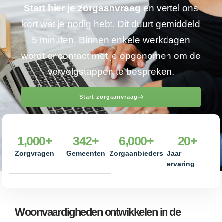
Start hier je zorgaanvraag
en vertel ons
kort wat je nodig hebt. Dit duurt gemiddeld
5 minuten. Binnen enkele werkdagen
wordt er contact met je opgenomen om de
vervolgstappen te bespreken.
Start zorgaanvraag
1,000
+
342
+
6,000
+
20
+
Zorgvragen
Gemeenten
Zorgaanbieders
Jaar
ervaring
Woonvaardigheden ontwikkelen in de