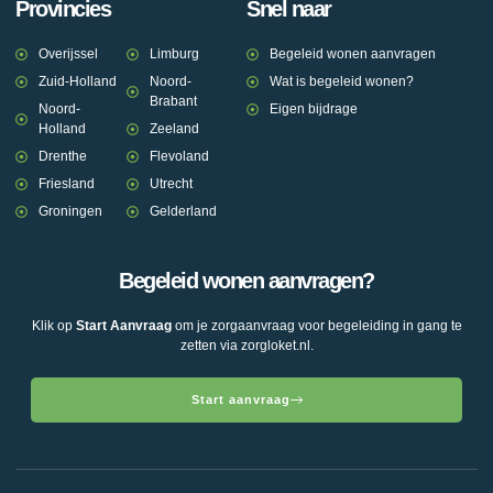
Provincies
Snel naar
Overijssel
Limburg
Begeleid wonen aanvragen
Zuid-Holland
Noord-
Wat is begeleid wonen?
Brabant
Noord-
Eigen bijdrage
Holland
Zeeland
Drenthe
Flevoland
Friesland
Utrecht
Groningen
Gelderland
Begeleid wonen aanvragen?
Klik op
Start Aanvraag
om je zorgaanvraag voor begeleiding in gang te
zetten via zorgloket.nl.
Start aanvraag