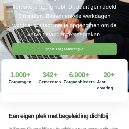
kort wat je nodig hebt. Dit duurt gemiddeld
5 minuten. Binnen enkele werkdagen
wordt er contact met je opgenomen om de
vervolgstappen te bespreken.
Start zorgaanvraag
1,000
+
342
+
6,000
+
20
+
Zorgvragen
Gemeenten
Zorgaanbieders
Jaar
ervaring
Een eigen plek met begeleiding dichtbij
In Borger-Odoorn kijkt de begeleiding naar gewone situaties