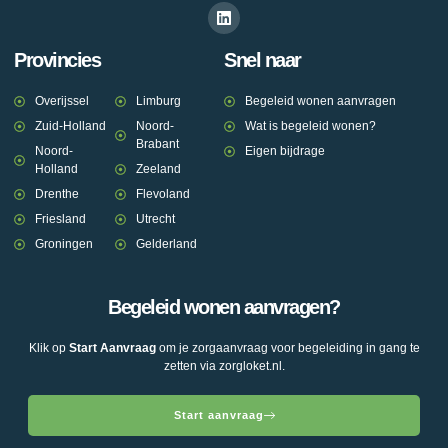
Provincies
Snel naar
Overijssel
Limburg
Begeleid wonen aanvragen
Zuid-Holland
Noord-
Wat is begeleid wonen?
Brabant
Noord-
Eigen bijdrage
Holland
Zeeland
Drenthe
Flevoland
Friesland
Utrecht
Groningen
Gelderland
Begeleid wonen aanvragen?
Klik op
Start Aanvraag
om je zorgaanvraag voor begeleiding in gang te
zetten via zorgloket.nl.
Start aanvraag