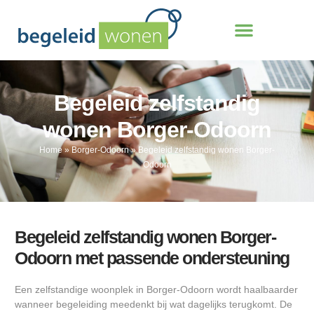
Begeleid zelfstandig
wonen Borger-Odoorn
Home
»
Borger-Odoorn
»
Begeleid zelfstandig wonen Borger-
Odoorn
Begeleid zelfstandig wonen Borger-
Odoorn met passende ondersteuning
Een zelfstandige woonplek in Borger-Odoorn wordt haalbaarder
wanneer begeleiding meedenkt bij wat dagelijks terugkomt. De