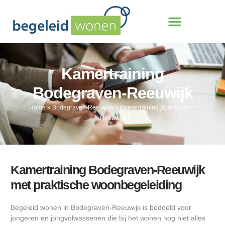
Kamertraining
Bodegraven-Reeuwijk
Home
»
Bodegraven-Reeuwijk
»
Kamertraining Bodegraven-
Reeuwijk
Kamertraining Bodegraven-Reeuwijk
met praktische woonbegeleiding
Begeleid wonen in Bodegraven-Reeuwijk is bedoeld voor
jongeren en jongvolwassenen die bij het wonen nog niet alles