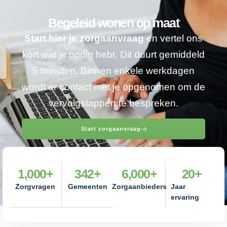
Begeleid wonen op maat
Start hier je zorgaanvraag
en vertel ons
kort wat je nodig hebt. Dit duurt gemiddeld
5 minuten. Binnen enkele werkdagen
wordt er contact met je opgenomen om de
vervolgstappen te bespreken.
Start zorgaanvraag
1,000
+
342
+
6,000
+
20
+
Zorgvragen
Gemeenten
Zorgaanbieders
Jaar
ervaring