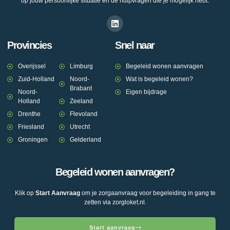
op jouw persoonlijke situatie en de hulpvragen die je mogelijk hebt.
Provincies
Snel naar
Overijssel
Limburg
Begeleid wonen aanvragen
Zuid-Holland
Noord-
Wat is begeleid wonen?
Brabant
Noord-
Eigen bijdrage
Holland
Zeeland
Drenthe
Flevoland
Friesland
Utrecht
Groningen
Gelderland
Begeleid wonen aanvragen?
Klik op
Start Aanvraag
om je zorgaanvraag voor begeleiding in gang te
zetten via zorgloket.nl.
Start aanvraag