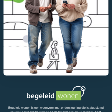
Begeleid wonen is een woonvorm met ondersteuning die is afgestemd