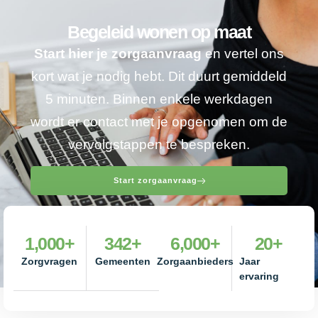
Begeleid wonen op maat
Start hier je zorgaanvraag
en vertel ons
kort wat je nodig hebt. Dit duurt gemiddeld
5 minuten. Binnen enkele werkdagen
wordt er contact met je opgenomen om de
vervolgstappen te bespreken.
Start zorgaanvraag
1,000
+
342
+
6,000
+
20
+
Zorgvragen
Gemeenten
Zorgaanbieders
Jaar
ervaring