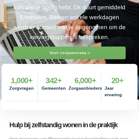
kort wat je nodig hebt. Dit duurt gemiddeld
5 minuten. Binnen enkele werkdagen
wordt er contact met je opgenomen om de
vervolgstappen te bespreken.
Start zorgaanvraag
1,000
+
342
+
6,000
+
20
+
Zorgvragen
Gemeenten
Zorgaanbieders
Jaar
ervaring
Hulp bij zelfstandig wonen in de praktijk
Voor bewoners van Bloemendaal gaat begeleiding vaak over