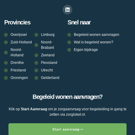
Provincies
Snel naar
Overijssel
Limburg
Begeleid wonen aanvragen
Zuid-Holland
Noord-
Wat is begeleid wonen?
Brabant
Noord-
Eigen bijdrage
Holland
Zeeland
Drenthe
Flevoland
Friesland
Utrecht
Groningen
Gelderland
Begeleid wonen aanvragen?
Klik op
Start Aanvraag
om je zorgaanvraag voor begeleiding in gang te
zetten via zorgloket.nl.
Start aanvraag