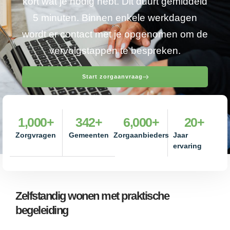
kort wat je nodig hebt. Dit duurt gemiddeld
5 minuten. Binnen enkele werkdagen
wordt er contact met je opgenomen om de
vervolgstappen te bespreken.
Start zorgaanvraag
1,000
+
342
+
6,000
+
20
+
Zorgvragen
Gemeenten
Zorgaanbieders
Jaar
ervaring
Zelfstandig wonen met praktische
begeleiding