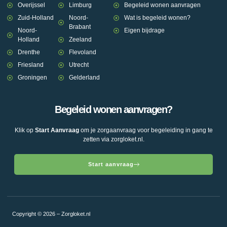
Overijssel
Limburg
Begeleid wonen aanvragen
Zuid-Holland
Noord-
Wat is begeleid wonen?
Brabant
Noord-
Eigen bijdrage
Holland
Zeeland
Drenthe
Flevoland
Friesland
Utrecht
Groningen
Gelderland
Begeleid wonen aanvragen?
Klik op
Start Aanvraag
om je zorgaanvraag voor begeleiding in gang te
zetten via zorgloket.nl.
Start aanvraag
Copyright © 2026 – Zorgloket.nl