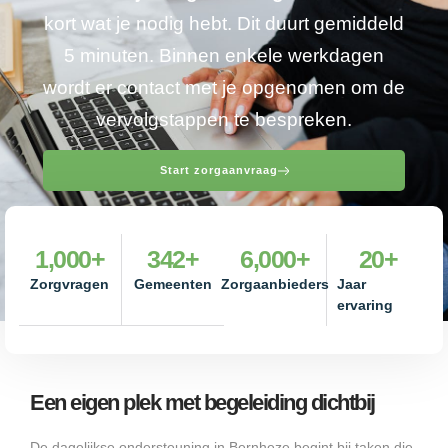
kort wat je nodig hebt. Dit duurt gemiddeld
5 minuten. Binnen enkele werkdagen
wordt er contact met je opgenomen om de
vervolgstappen te bespreken.
Start zorgaanvraag
1,000
+
342
+
6,000
+
20
+
Zorgvragen
Gemeenten
Zorgaanbieders
Jaar
ervaring
Een eigen plek met begeleiding dichtbij
De dagelijkse ondersteuning in Bernheze begint bij taken die