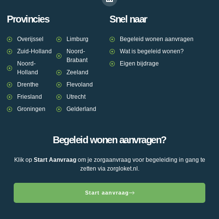
Provincies
Snel naar
Overijssel
Limburg
Begeleid wonen aanvragen
Zuid-Holland
Noord-
Wat is begeleid wonen?
Brabant
Noord-
Eigen bijdrage
Holland
Zeeland
Drenthe
Flevoland
Friesland
Utrecht
Groningen
Gelderland
Begeleid wonen aanvragen?
Klik op
Start Aanvraag
om je zorgaanvraag voor begeleiding in gang te
zetten via zorgloket.nl.
Start aanvraag