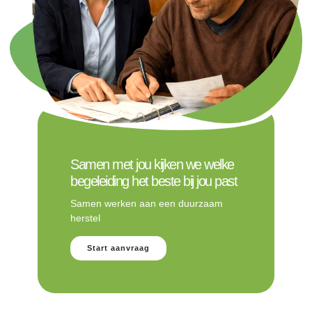
Samen met jou kijken we welke
begeleiding het beste bij jou past
Samen werken aan een duurzaam
herstel
Start aanvraag