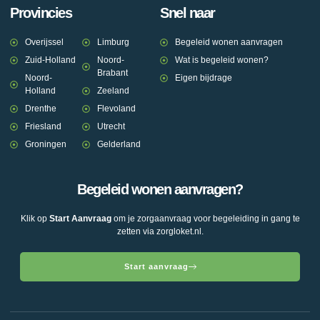
Provincies
Snel naar
Overijssel
Limburg
Begeleid wonen aanvragen
Zuid-Holland
Noord-
Wat is begeleid wonen?
Brabant
Noord-
Eigen bijdrage
Holland
Zeeland
Drenthe
Flevoland
Friesland
Utrecht
Groningen
Gelderland
Begeleid wonen aanvragen?
Klik op
Start Aanvraag
om je zorgaanvraag voor begeleiding in gang te
zetten via zorgloket.nl.
Start aanvraag