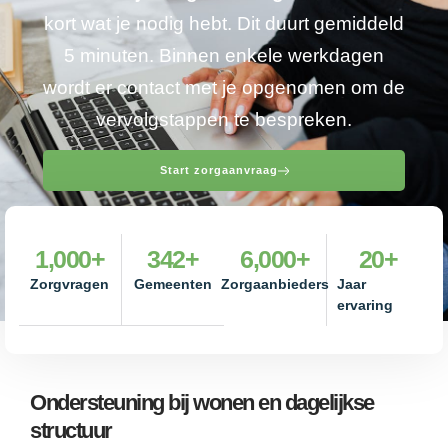
kort wat je nodig hebt. Dit duurt gemiddeld
5 minuten. Binnen enkele werkdagen
wordt er contact met je opgenomen om de
vervolgstappen te bespreken.
Start zorgaanvraag
1,000
+
342
+
6,000
+
20
+
Zorgvragen
Gemeenten
Zorgaanbieders
Jaar
ervaring
Ondersteuning bij wonen en dagelijkse
structuur