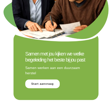
Samen met jou kijken we welke
begeleiding het beste bij jou past
Samen werken aan een duurzaam
herstel
Start aanvraag