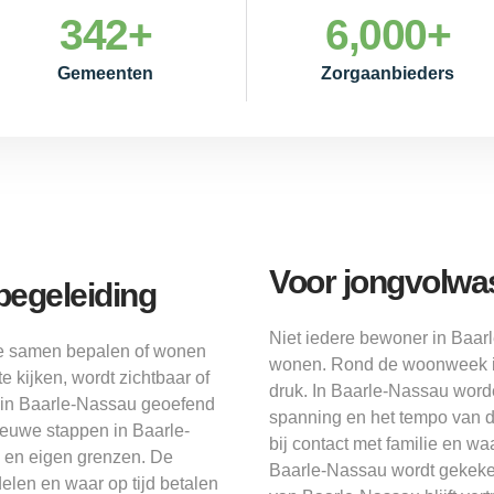
342
+
6,000
+
Gemeenten
Zorgaanbieders
Voor jongvolwa
begeleiding
Niet iedere bewoner in Baar
die samen bepalen of wonen
wonen. Rond de woonweek in
e kijken, wordt zichtbaar of
druk. In Baarle-Nassau wor
 in Baarle-Nassau geoefend
spanning en het tempo van d
nieuwe stappen in Baarle-
bij contact met familie en w
 en eigen grenzen. De
Baarle-Nassau wordt gekeken
elen en waar op tijd betalen