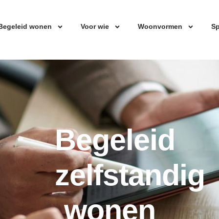
Begeleid wonen
Voor wie
Woonvormen
Sp
Begeleid
zelfstandig
wonen