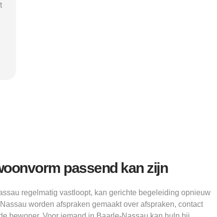
ij
mij rust, duidelijkheid en het
ik nodig
vertrouwen dat ik met de juiste hulp
mij 
"
verder kon.”
structu
Alice
oonvorm passend kan zijn
sau regelmatig vastloopt, kan gerichte begeleiding opnieuw
e-Nassau worden afspraken gemaakt over afspraken, contact
de bewoner. Voor iemand in Baarle-Nassau kan hulp bij