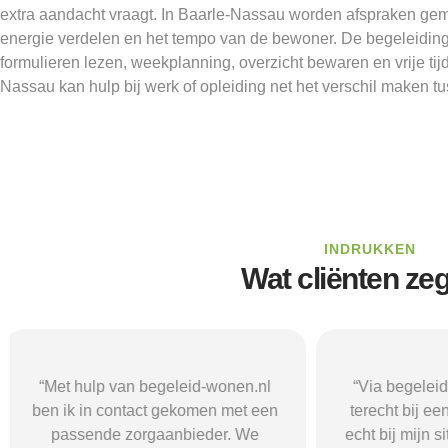
extra aandacht vraagt. In Baarle-Nassau worden afspraken gem
energie verdelen en het tempo van de bewoner. De begeleiding 
formulieren lezen, weekplanning, overzicht bewaren en vrije tij
Nassau kan hulp bij werk of opleiding net het verschil maken tu
INDRUKKEN
Wat cliënten ze
“Via begeleid-wonen.nl kwam ik
“Met hulp va
terecht bij een zorgaanbieder die
vond i
echt bij mijn situatie paste. Dat gaf
zorgaanbieder