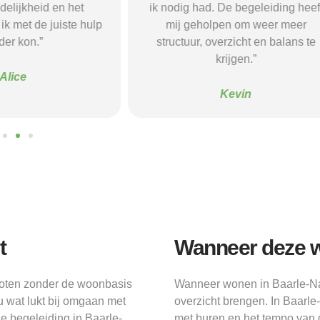
 De begeleiding heeft
vonden een woonvorm die goed b
pen om weer meer
mij paste, wat mij de rust en
verzicht en balans te
begeleiding gaf die ik nodig had.
krijgen.”
Sanne
Kevin
t
Wanneer deze w
groten zonder de woonbasis
Wanneer wonen in Baarle-Nas
 wat lukt bij omgaan met
overzicht brengen. In Baarl
e begeleiding in Baarle-
met buren en het tempo van 