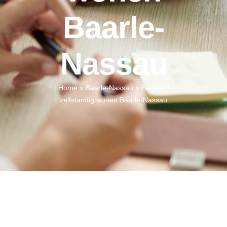
Baarle-
Nassau
Home
»
Baarle-Nassau
»
Begeleid
zelfstandig wonen Baarle-Nassau