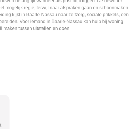
trouwen belangrijk wanneer als post blijft liggen. De bewoner
el mogelijk regie, terwijl naar afspraken gaan en schoonmaken
eiding kijkt in Baarle-Nassau naar zelfzorg, sociale prikkels, een
bereiden. Voor iemand in Baarle-Nassau kan hulp bij woning
il maken tussen uitstellen en doen.
l
“Via begeleid-wonen.nl kwam ik
“Met hu
en
terecht bij een zorgaanbieder die
v
echt bij mijn situatie paste. Dat gaf
zorgaanb