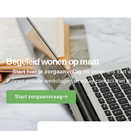
Begeleid wonen op maat
Start hier je zorgaanvraag
en vertel ons kort 
Binnen enkele werkdagen wordt er contact met 
Start zorgaanvraag