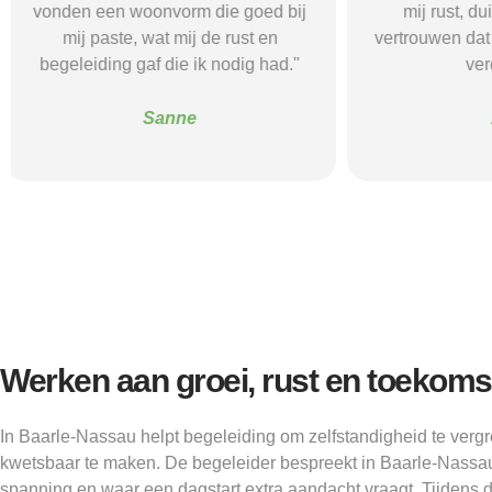
mij rust, duidelijkheid en het
ik nodig had.
vertrouwen dat ik met de juiste hulp
mij gehol
verder kon.”
structuur, o
Alice
Werken aan groei, rust en toekoms
In Baarle-Nassau helpt begeleiding om zelfstandigheid te ver
kwetsbaar te maken. De begeleider bespreekt in Baarle-Nassau
spanning en waar een dagstart extra aandacht vraagt. Tijdens d