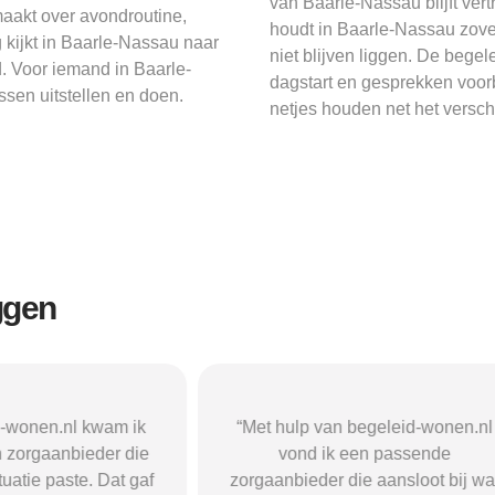
van Baarle-Nassau blijft ver
aakt over avondroutine,
houdt in Baarle-Nassau zove
kijkt in Baarle-Nassau naar
niet blijven liggen. De begel
d. Voor iemand in Baarle-
dagstart en gesprekken voor
ssen uitstellen en doen.
netjes houden net het versch
ggen
n begeleid-wonen.nl
“Met hulp van begeleid-wonen.n
k een passende
ben ik in contact gekomen met e
 die aansloot bij wat
passende zorgaanbieder. We