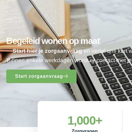
Begeleid wonen op maat
Start hier je zorgaanvraag
en vertel ons kort 
Binnen enkele werkdagen wordt er contact met 
Start zorgaanvraag
1,000
+
Zorgvragen