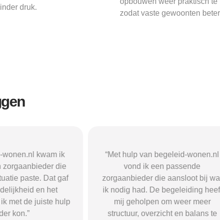
opbouwen weer praktisch te
nder druk.
zodat vaste gewoonten beter
ggen
n begeleid-wonen.nl
“Met hulp van begeleid-wonen.n
k een passende
ben ik in contact gekomen met e
 die aansloot bij wat
passende zorgaanbieder. We
 De begeleiding heeft
vonden een woonvorm die goed b
pen om weer meer
mij paste, wat mij de rust en
verzicht en balans te
begeleiding gaf die ik nodig had.