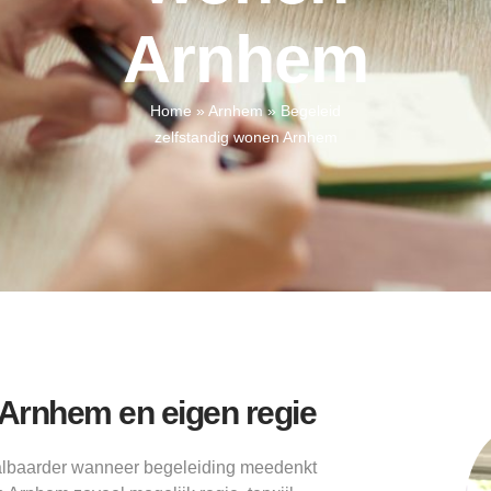
Arnhem
Home
»
Arnhem
»
Begeleid
zelfstandig wonen Arnhem
 Arnhem en eigen regie
albaarder wanneer begeleiding meedenkt