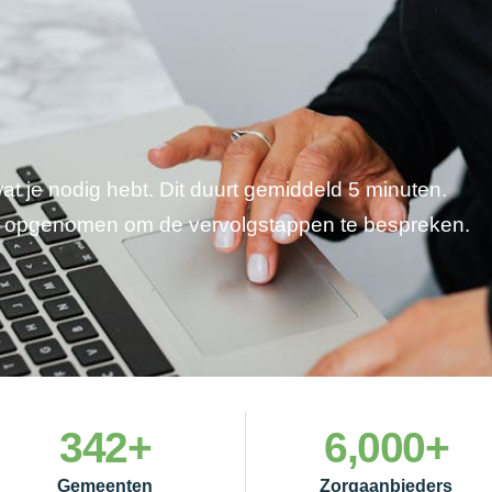
wat je nodig hebt. Dit duurt gemiddeld 5 minuten.
je opgenomen om de vervolgstappen te bespreken.
342
+
6,000
+
Gemeenten
Zorgaanbieders