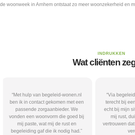
de woonweek in Arnhem ontstaat zo meer woonzekerheid en mi
INDRUKKEN
Wat cliënten ze
“Via begeleid-wonen.nl kwam ik
“Met hulp va
terecht bij een zorgaanbieder die
vond i
echt bij mijn situatie paste. Dat gaf
zorgaanbieder
mij rust, duidelijkheid en het
ik nodig had.
vertrouwen dat ik met de juiste hulp
mij gehol
verder kon.”
structuur, o