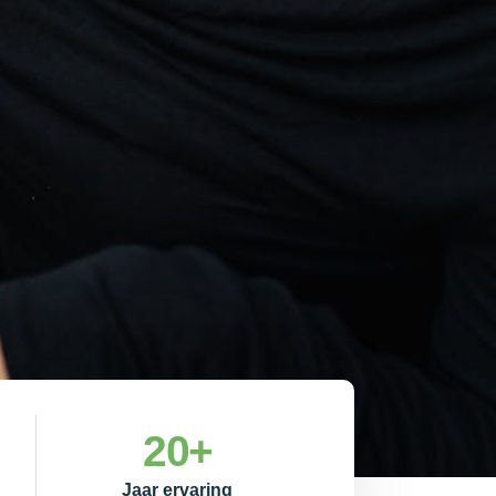
20
+
Jaar ervaring