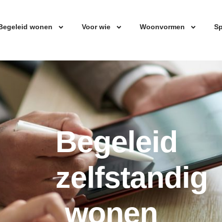
Begeleid wonen
Voor wie
Woonvormen
Sp
Begeleid
zelfstandig
wonen