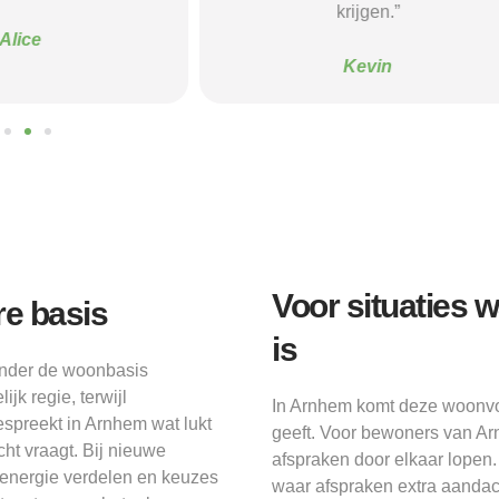
krijgen.”
Sanne
Kevin
Voor situaties 
re basis
is
zonder de woonbasis
k regie, terwijl
In Arnhem komt deze woonvor
espreekt in Arnhem wat lukt
geeft. Voor bewoners van Ar
ht vraagt. Bij nieuwe
afspraken door elkaar lopen.
energie verdelen en keuzes
waar afspraken extra aandach