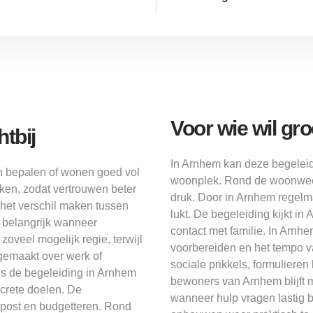
Voor wie wil gr
tbij
In Arnhem kan deze begeleid
en bepalen of wonen goed vol
woonplek. Rond de woonweek
en, zodat vertrouwen beter
druk. Door in Arnhem regelmat
 het verschil maken tussen
lukt. De begeleiding kijkt in
e belangrijk wanneer
contact met familie. In Arn
oveel mogelijk regie, terwijl
voorbereiden en het tempo v
 gemaakt over werk of
sociale prikkels, formuliere
ns de begeleiding in Arnhem
bewoners van Arnhem blijft 
crete doelen. De
wanneer hulp vragen lastig 
, post en budgetteren. Rond