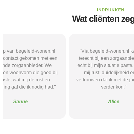
INDRUKKEN
Wat cliënten ze
“Via begeleid-wonen.nl kwam ik
“Met hulp va
terecht bij een zorgaanbieder die
vond i
echt bij mijn situatie paste. Dat gaf
zorgaanbieder
mij rust, duidelijkheid en het
ik nodig had.
vertrouwen dat ik met de juiste hulp
mij gehol
verder kon.”
structuur, o
Alice