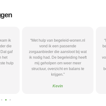
ggen
n begeleid-wonen.nl
“Met hulp van begeleid-wonen.n
k een passende
ben ik in contact gekomen met e
 die aansloot bij wat
passende zorgaanbieder. We
 De begeleiding heeft
vonden een woonvorm die goed b
pen om weer meer
mij paste, wat mij de rust en
verzicht en balans te
begeleiding gaf die ik nodig had.
krijgen.”
Sanne
Kevin