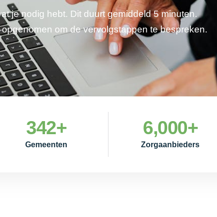
wat je nodig hebt. Dit duurt gemiddeld 5 minuten.
je opgenomen om de vervolgstappen te bespreken.
342
+
6,000
+
Gemeenten
Zorgaanbieders