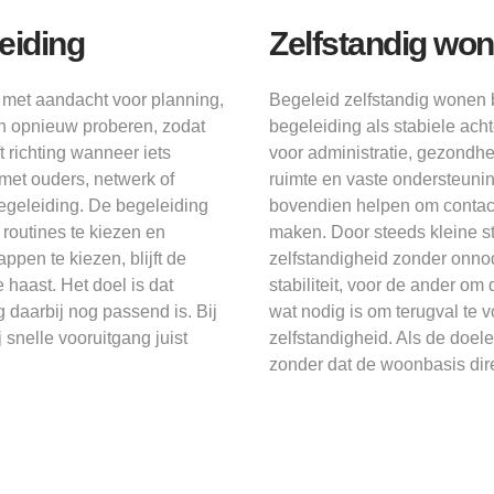
eiding
Zelfstandig won
 met aandacht voor planning,
Begeleid zelfstandig wonen b
n opnieuw proberen, zodat
begeleiding als stabiele ach
 richting wanneer iets
voor administratie, gezondhe
met ouders, netwerk of
ruimte en vaste ondersteuni
begeleiding. De begeleiding
bovendien helpen om contact 
routines te kiezen en
maken. Door steeds kleine stap
pen te kiezen, blijft de
zelfstandigheid zonder onno
 haast. Het doel is dat
stabiliteit, voor de ander 
 daarbij nog passend is. Bij
wat nodig is om terugval te 
 snelle vooruitgang juist
zelfstandigheid. Als de doe
zonder dat de woonbasis dire