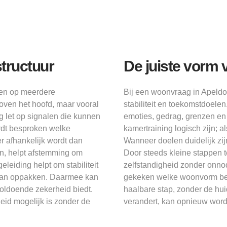
tructuur
De juiste vorm 
men op meerdere
Bij een woonvraag in Apeldo
boven het hoofd, maar vooral
stabiliteit en toekomstdoelen
g let op signalen die kunnen
emoties, gedrag, grenzen en 
ordt besproken welke
kamertraining logisch zijn; 
 afhankelijk wordt dan
Wanneer doelen duidelijk zijn
jn, helpt afstemming om
Door steeds kleine stappen te 
leiding helpt om stabiliteit
zelfstandigheid zonder onnod
f kan oppakken. Daarmee kan
gekeken welke woonvorm beter
oldoende zekerheid biedt.
haalbare stap, zonder de huid
heid mogelijk is zonder de
verandert, kan opnieuw wor