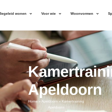
Begeleid wonen
Voor wie
Woonvormen
Sp
Kamertrain
Apeldoorn
Home
»
Apeldoorn
»
Kamertraining
Apeldoorn