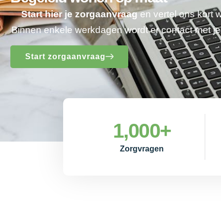
Start hier je zorgaanvraag
en vertel ons kort 
Binnen enkele werkdagen wordt er contact met 
Start zorgaanvraag
1,000
+
Zorgvragen