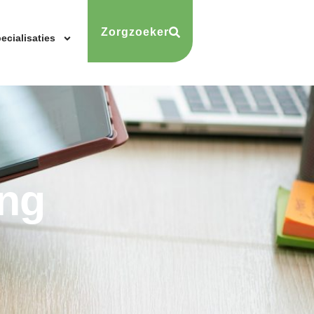
Zorgzoeker
ecialisaties
ing