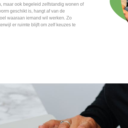
n, maar ook begeleid zelfstandig wonen of
rm geschikt is, hangt af van de
doel waaraan iemand wil werken. Zo
rwijl er ruimte blijft om zelf keuzes te