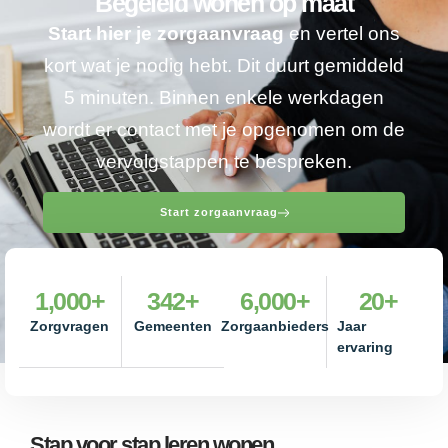
Begeleid wonen op maat
Start hier je zorgaanvraag
en vertel ons
kort wat je nodig hebt. Dit duurt gemiddeld
5 minuten. Binnen enkele werkdagen
wordt er contact met je opgenomen om de
vervolgstappen te bespreken.
Start zorgaanvraag
1,000
+
342
+
6,000
+
20
+
Zorgvragen
Gemeenten
Zorgaanbieders
Jaar
ervaring
Stap voor stap leren wonen