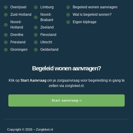
Overijssel
Limburg
Begeleid wonen aanvragen
Zuid-Holland
Noord-
Wat is begeleid wonen?
Brabant
Noord-
Eigen bijdrage
Holland
Zeeland
Drenthe
Flevoland
Friesland
Utrecht
Groningen
Gelderland
Begeleid wonen aanvragen?
Klik op
Start Aanvraag
om je zorgaanvraag voor begeleiding in gang te
zetten via zorgloket.nl.
Start aanvraag
Copyright © 2026 – Zorgloket.nl