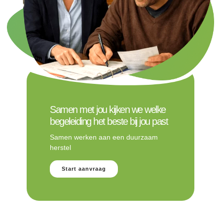
Samen met jou kijken we welke
begeleiding het beste bij jou past
Samen werken aan een duurzaam
herstel
Start aanvraag