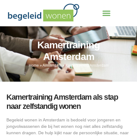
Kamertraining
Amsterdam
Home
»
Amsterdam
»
Kamertraining Amsterdam
Kamertraining Amsterdam als stap
naar zelfstandig wonen
Begeleid wonen in Amsterdam is bedoeld voor jongeren en
jongvolwassenen die bij het wonen nog niet alles zelfstandig
kunnen dragen. De hulp kijkt naar de persoonlijke situatie, naar