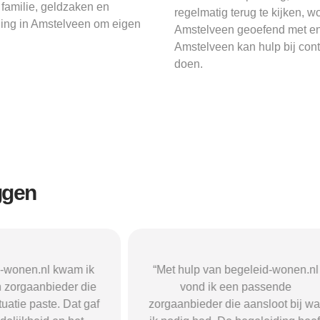
familie, geldzaken en
regelmatig terug te kijken, w
ding in Amstelveen om eigen
Amstelveen geoefend met ene
Amstelveen kan hulp bij conta
doen.
ggen
n begeleid-wonen.nl
“Met hulp van begeleid-wonen.n
k een passende
ben ik in contact gekomen met e
 die aansloot bij wat
passende zorgaanbieder. We