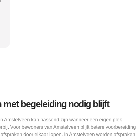
ij
mij rust, duidelijkheid en het
ik nodig
vertrouwen dat ik met de juiste hulp
mij 
"
verder kon.”
structu
Alice
et begeleiding nodig blijft
in Amstelveen kan passend zijn wanneer een eigen plek
erbij. Voor bewoners van Amstelveen blijft betere voorbereiding
afspraken door elkaar lopen. In Amstelveen worden afspraken