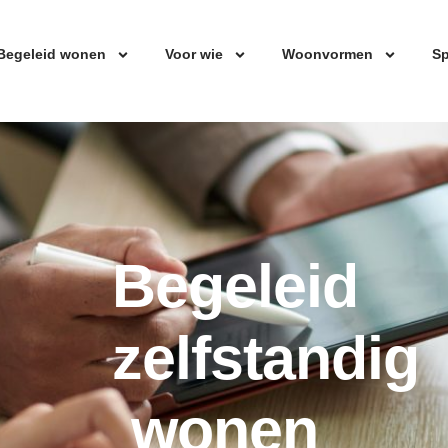
Begeleid wonen
Voor wie
Woonvormen
Sp
Begeleid
zelfstandig
wonen