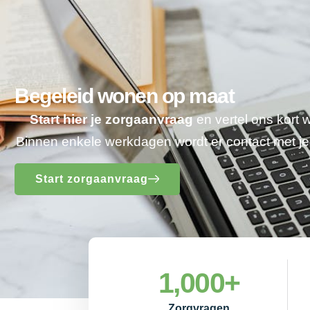
Begeleid wonen op maat
Start hier je zorgaanvraag
en vertel ons kort 
Binnen enkele werkdagen wordt er contact met 
Start zorgaanvraag
1,000
+
Zorgvragen