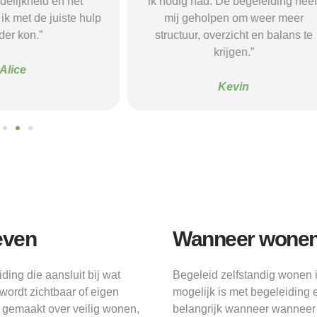
 De begeleiding heeft
vonden een woonvorm die goed b
pen om weer meer
mij paste, wat mij de rust en
verzicht en balans te
begeleiding gaf die ik nodig had.
krijgen.”
Sanne
Kevin
leven
Wanneer wonen m
ing die aansluit bij wat
Begeleid zelfstandig wonen 
wordt zichtbaar of eigen
mogelijk is met begeleiding 
n gemaakt over veilig wonen,
belangrijk wanneer wanneer 