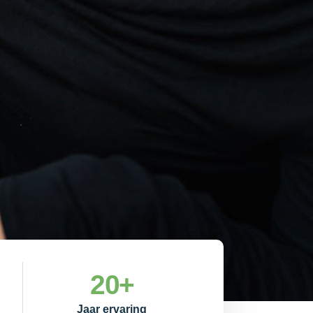
20
+
Jaar ervaring