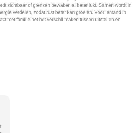
ordt zichtbaar of grenzen bewaken al beter lukt. Samen wordt in
rgie verdelen, zodat rust beter kan groeien. Voor iemand in
ct met familie net het verschil maken tussen uitstellen en
l
“Via begeleid-wonen.nl kwam ik
“Met hu
en
terecht bij een zorgaanbieder die
v
echt bij mijn situatie paste. Dat gaf
zorgaanb