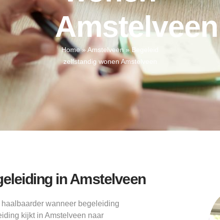
Amstelveen
Home
»
Amstelveen
»
Begeleid
zelfstandig wonen Amstelveen
eleiding in Amstelveen
t haalbaarder wanneer begeleiding
iding kijkt in Amstelveen naar