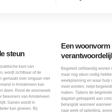
Een woonvorm v
e steun
verantwoordelij
praktische kant van
Begeleid zelfstandig wonen 
n, wordt zichtbaar of de
maar nog steun nodig hebben
aken gemaakt over omgaan met
weekplanning en waar hulp v
emand in Amstelveen kan
moet worden, helpt begeleidi
en en doen. Rond de woonweek
maken. Tijdens de begeleidi
oor bewoners van Amstelveen
dagstart gekoppeld aan conc
lijft. Samen wordt in
belangrijk wanneer wanneer 
eter kan groeien. Bij
naar werk of opleiding, avond