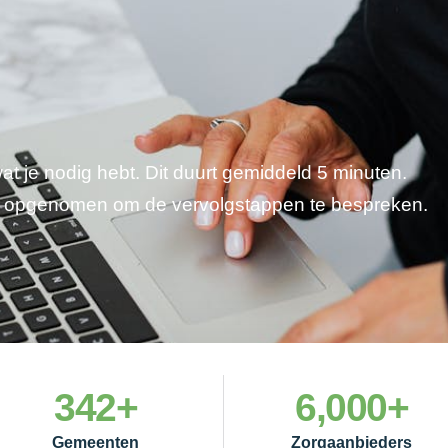
wat je nodig hebt. Dit duurt gemiddeld 5 minuten.
je opgenomen om de vervolgstappen te bespreken.
342
+
6,000
+
Gemeenten
Zorgaanbieders