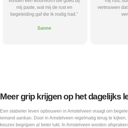
mij rust, duidelijkheid en het
ik nodig had.
vertrouwen dat ik met de juiste hulp
mij gehol
verder kon.”
structuur, o
Alice
Meer grip krijgen op het dagelijks 
Een stabieler leven opbouwen in Amstelveen vraagt om begeleid
iemand aankan. Door in Amstelveen regelmatig terug te kijken, 
keuzes begrijpen al beter lukt. In Amstelveen worden afsprake