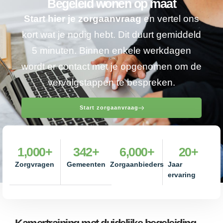
Begeleid wonen op maat
Start hier je zorgaanvraag
en vertel ons
kort wat je nodig hebt. Dit duurt gemiddeld
5 minuten. Binnen enkele werkdagen
wordt er contact met je opgenomen om de
vervolgstappen te bespreken.
Start zorgaanvraag
1,000
+
342
+
6,000
+
20
+
Zorgvragen
Gemeenten
Zorgaanbieders
Jaar
ervaring