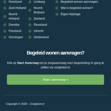
Overijssel
Limburg
Begeleid wonen aanvragen
Zuid-Holland
Noord-
Wat is begeleid wonen?
Brabant
Noord-
Eigen bijdrage
Holland
Zeeland
Drenthe
Flevoland
Friesland
Utrecht
Groningen
Gelderland
Begeleid wonen aanvragen?
Klik op
Start Aanvraag
om je zorgaanvraag voor begeleiding in gang te
zetten via zorgloket.nl.
Start aanvraag
Copyright © 2026 – Zorgloket.nl