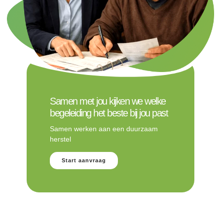
Samen met jou kijken we welke
begeleiding het beste bij jou past
Samen werken aan een duurzaam
herstel
Start aanvraag