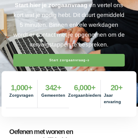
Start hier je zorgaanvraag
en vertel ons
kort wat je nodig hebt. Dit duurt gemiddeld
5 minuten. Binnen enkele werkdagen
wordt er contact met je opgenomen om de
vervolgstappen te bespreken.
Start zorgaanvraag
1,000
+
342
+
6,000
+
20
+
Zorgvragen
Gemeenten
Zorgaanbieders
Jaar
ervaring
Oefenen met wonen en