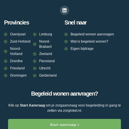
Provincies
Snel naar
Overijssel
Limburg
Begeleid wonen aanvragen
Zuid-Holland
Noord-
Wat is begeleid wonen?
Brabant
Noord-
Eigen bijdrage
Holland
Zeeland
Drenthe
Flevoland
Friesland
Utrecht
Groningen
Gelderland
Begeleid wonen aanvragen?
Klik op
Start Aanvraag
om je zorgaanvraag voor begeleiding in gang te
zetten via zorgloket.nl.
Start aanvraag