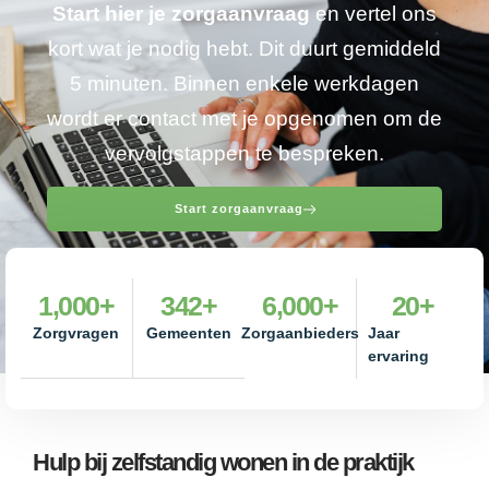
Start hier je zorgaanvraag
en vertel ons
kort wat je nodig hebt. Dit duurt gemiddeld
5 minuten. Binnen enkele werkdagen
wordt er contact met je opgenomen om de
vervolgstappen te bespreken.
Start zorgaanvraag
1,000
+
342
+
6,000
+
20
+
Zorgvragen
Gemeenten
Zorgaanbieders
Jaar
ervaring
Hulp bij zelfstandig wonen in de praktijk