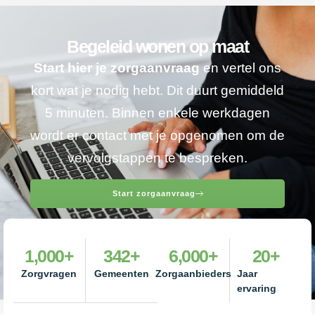
Begeleid wonen op maat
Start hier je zorgaanvraag
en vertel ons
kort wat je nodig hebt. Dit duurt gemiddeld
5 minuten. Binnen enkele werkdagen
wordt er contact met je opgenomen om de
vervolgstappen te bespreken.
Start zorgaanvraag
1,000
+
342
+
6,000
+
20
+
Zorgvragen
Gemeenten
Zorgaanbieders
Jaar
ervaring