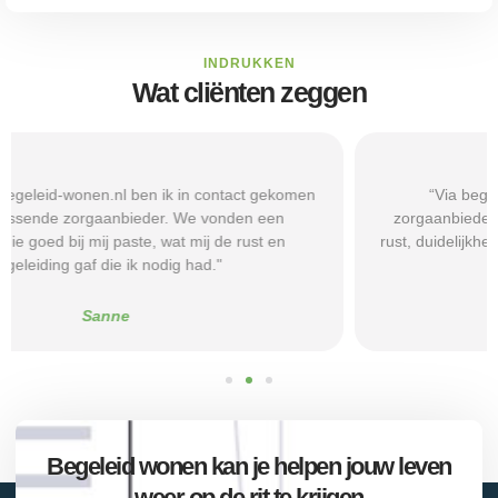
INDRUKKEN
Wat cliënten zeggen
“Via begeleid-wonen.nl kwam ik terecht bij een
zorgaanbieder die echt bij mijn situatie paste. Dat gaf mij
rust, duidelijkheid en het vertrouwen dat ik met de juiste hulp
verder kon.”
Alice
Begeleid wonen kan je helpen jouw leven
weer op de rit te krijgen