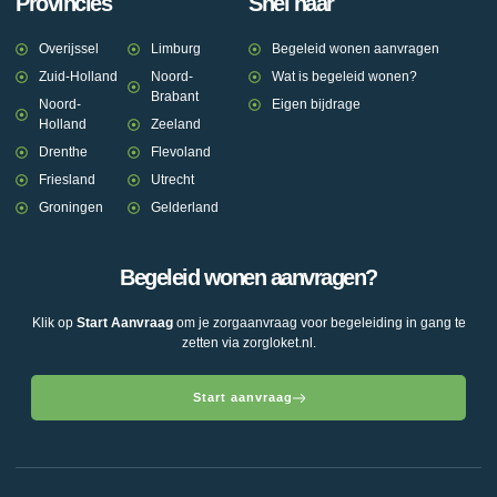
Provincies
Snel naar
Overijssel
Limburg
Begeleid wonen aanvragen
Zuid-Holland
Noord-
Wat is begeleid wonen?
Brabant
Noord-
Eigen bijdrage
Holland
Zeeland
Drenthe
Flevoland
Friesland
Utrecht
Groningen
Gelderland
Begeleid wonen aanvragen?
Klik op
Start Aanvraag
om je zorgaanvraag voor begeleiding in gang te
zetten via zorgloket.nl.
Start aanvraag