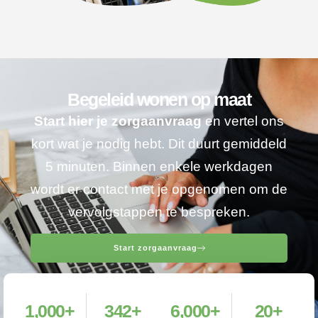
Begeleid wonen op maat
Start hier je zorgaanvraag
en vertel ons
kort wat je nodig hebt. Dit duurt gemiddeld
5 minuten. Binnen enkele werkdagen
wordt er contact met je opgenomen om de
vervolgstappen te bespreken.
Start zorgaanvraag
1,000
+
342
+
6,000
+
20
+